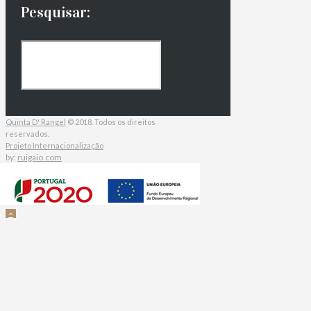
Pesquisar:
Quinta D' Rangel
© 2018. Todos os direitos
reservados.
Projeto Internacionalização
by:
ruigaio.com