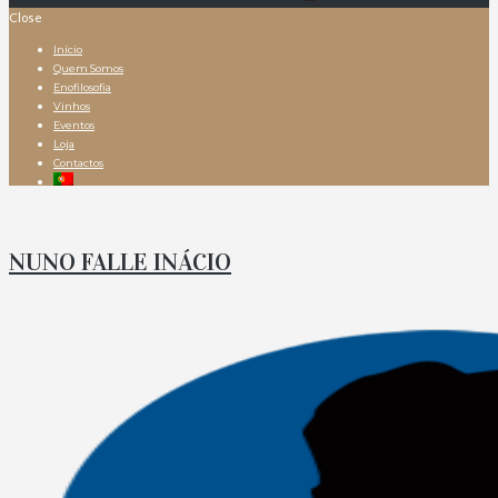
Close
Início
Quem Somos
Enofilosofia
Vinhos
Eventos
Loja
Contactos
NUNO FALLE INÁCIO