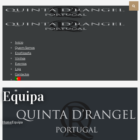
Início
Quem Somos
Enofilosofia
Vinhos
Eventos
Loja
Contactos
Equipa
Home
Equipa