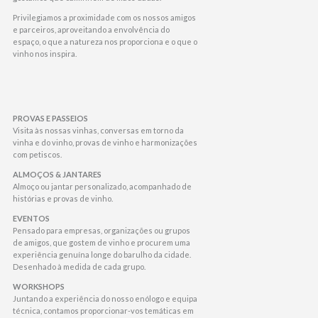
Privilegiamos a proximidade com os nossos amigos
e parceiros, aproveitando a envolvência do
espaço, o que a natureza nos proporciona e o que o
vinho nos inspira.
PROVAS E PASSEIOS
Visita às nossas vinhas, conversas em torno da
vinha e do vinho, provas de vinho e harmonizações
com petiscos.
ALMOÇOS & JANTARES
Almoço ou jantar personalizado, acompanhado de
histórias e provas de vinho.
EVENTOS
Pensado para empresas, organizações ou grupos
de amigos, que gostem de vinho e procurem uma
experiência genuína longe do barulho da cidade.
Desenhado à medida de cada grupo.
WORKSHOPS
Juntando a experiência do nosso enólogo e equipa
técnica, contamos proporcionar-vos temáticas em