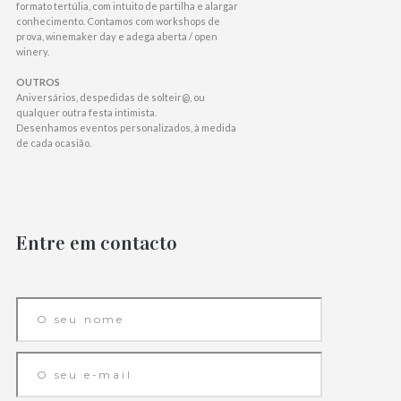
formato tertúlia, com intuito de partilha e alargar
conhecimento. Contamos com workshops de
prova, winemaker day e adega aberta / open
winery.
OUTROS
Aniversários, despedidas de solteir@, ou
qualquer outra festa intimista.
Desenhamos eventos personalizados, à medida
de cada ocasião.
Entre em contacto