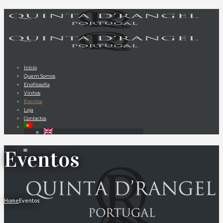
Início
Quem Somos
Enofilosofia
Vinhos
Eventos
Loja
Contactos
Eventos
Home
Eventos