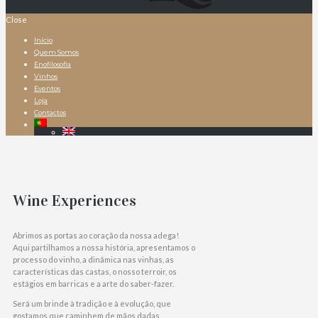
Close
Início
Quem Somos
Enofilosofia
Vinhos
Eventos
Loja
Contactos
Wine Experiences
Abrimos as portas ao coração da nossa adega!
Aqui partilhamos a nossa história, apresentamos o
processo do vinho, a dinâmica nas vinhas, as
características das castas, o nosso terroir, os
estágios em barricas e a arte do saber-fazer.
Será um brinde à tradição e à evolução, que
gostamos que caminhem de mãos dadas.