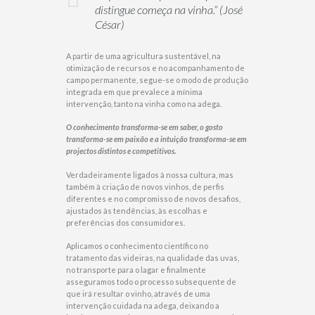
distingue começa na vinha.” (José
César)
A partir de uma agricultura sustentável, na
otimização de recursos e no acompanhamento de
campo permanente, segue-se o modo de produção
integrada em que prevalece a mínima
intervenção, tanto na vinha como na adega.
O conhecimento transforma-se em saber, o gosto
transforma-se em paixão e a intuição transforma-se em
projectos distintos e competitivos.
Verdadeiramente ligados à nossa cultura, mas
também à criação de novos vinhos, de perfis
diferentes e no compromisso de novos desafios,
ajustados às tendências, às escolhas e
preferências dos consumidores.
Aplicamos o conhecimento científico no
tratamento das videiras, na qualidade das uvas,
no transporte para o lagar e finalmente
asseguramos todo o processo subsequente de
que irá resultar o vinho, através de uma
intervenção cuidada na adega, deixando a