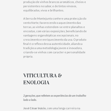
produção de vinhos brancos aromáticos, cheios e
persistentes no sabor, e de tintos vinosos,
equilibrados, vivos e brilhantes.
A Serra de Montejunto confere uma protecção do
vento Norte, favorecendo o aquecimento das
terras, as vinhas estendem-se entre planaltos e
encostas, com várias exposições, beneficiando de
vantagens organolépticas excepcionais, no
crescimento e enriquecimento da uva. O produto
final é o reflexo dessa autenticidade, aliando a
tradição a uma metodologia jovem e inovadora,
criando-se vinhos com caracter e personalidade
própria.
VITICULTURA &
ENOLOGIA
2 gerações, que refletem as experiências de um trabalho
lado a lado.
José César Inácio,
com uma longa carreira na