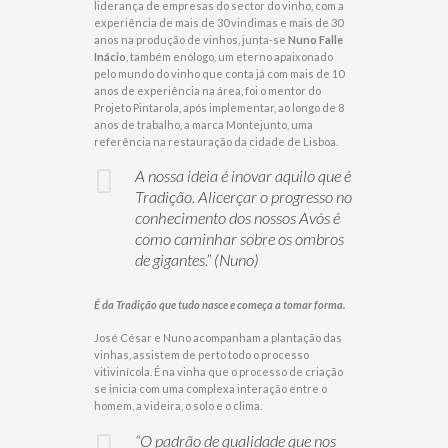
liderança de empresas do sector do vinho, com a
experiência de mais de 30 vindimas e mais de 30
anos na produção de vinhos, junta-se
Nuno Falle
Inácio
, também enólogo, um eterno apaixonado
pelo mundo do vinho que conta já com mais de 10
anos de experiência na área, foi o mentor do
Projeto Pintarola, após implementar, ao longo de 8
anos de trabalho, a marca Montejunto, uma
referência na restauração da cidade de Lisboa.
A nossa ideia é inovar aquilo que é
Tradição. Alicerçar o progresso no
conhecimento dos nossos Avós é
como caminhar sobre os ombros
de gigantes.” (Nuno)
É da Tradição que tudo nasce e começa a tomar forma.
José César e Nuno acompanham a plantação das
vinhas, assistem de perto todo o processo
vitivinícola. É na vinha que o processo de criação
se inicia com uma complexa interação entre o
homem, a videira, o solo e o clima.
“O padrão de qualidade que nos