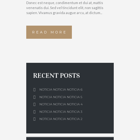
Donec est neque, condimentum et dui at, mattis
venenatis dui. Sed vel tincidunt elit, non sagittis
sapien. Vivamus gravida augue arcu, at dictum...
READ MORE
RECENT POSTS
NOTICIA NOTICIA NOTICIA 6
NOTICIA NOTICIA NOTICIA 5
NOTICIA NOTICIA NOTICIA 4
NOTICIA NOTICIA NOTICIA 3
NOTICIA NOTICIA NOTICIA 2