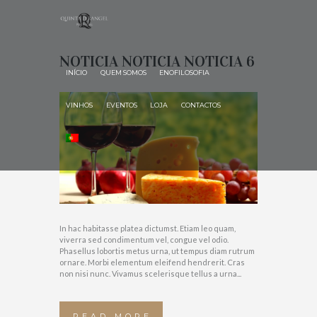
PAGE:
QRADMIN
NOTICIA NOTICIA NOTICIA 6
INÍCIO
QUEM SOMOS
ENOFILOSOFIA
HOME
AUTHOR PAGE: QRADMIN
VINHOS
EVENTOS
LOJA
CONTACTOS
In hac habitasse platea dictumst. Etiam leo quam,
viverra sed condimentum vel, congue vel odio.
Phasellus lobortis metus urna, ut tempus diam rutrum
ornare. Morbi elementum eleifend hendrerit. Cras
non nisi nunc. Vivamus scelerisque tellus a urna...
READ MORE